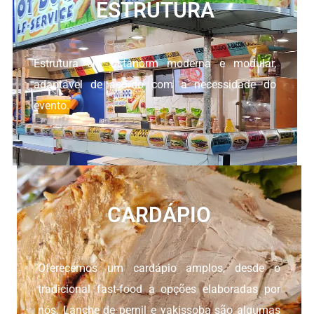
ESTRUTURA
Estrutura em octanorm moderna e modular,
adaptável de acordo com a necessidade do
evento.
CARDÁPIO
Oferecemos um cardápio amplos, desde o
tradicional fast-food a opções elaboradas por
nós. Lanche de pernil e yakissoba são algumas